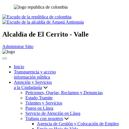
Alcaldía de
El Cerrito - Valle
Administrar Sitio
Inicio
Transparencia y acceso
información pública
Atención y Servicios
a la Ciudadanía
Peticiones, Quejas, Reclamos y Denuncias
Estado Tramite
Trámites y Servicios
Pagos en Línea
Servicio de Atención en Línea
Trabaja con nosotros
Agencia de Gestión y Colocación de Empleo
Envíe su Hoja de Vida