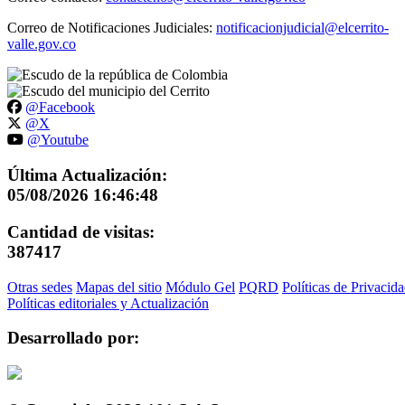
Correo de Notificaciones Judiciales:
notificacionjudicial@elcerrito-
valle.gov.co
@Facebook
@X
@Youtube
Última Actualización:
05/08/2026 16:46:48
Cantidad de visitas:
387417
Otras sedes
Mapas del sitio
Módulo Gel
PQRD
Políticas de Privacid
Políticas editoriales y Actualización
Desarrollado por: