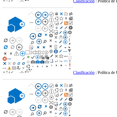
Clasificación
: Política de
Clasificación
: Política de