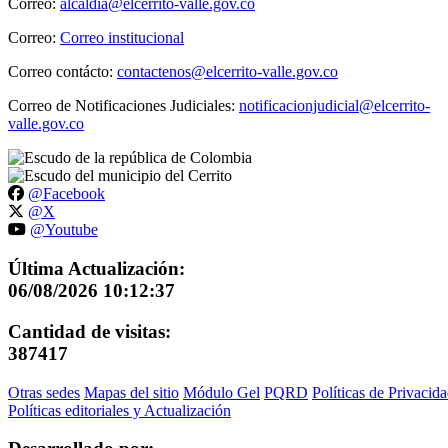
Correo:
alcaldia@elcerrito-valle.gov.co
Correo:
Correo institucional
Correo contácto:
contactenos@elcerrito-valle.gov.co
Correo de Notificaciones Judiciales:
notificacionjudicial@elcerrito-
valle.gov.co
@Facebook
@X
@Youtube
Última Actualización:
06/08/2026 10:12:37
Cantidad de visitas:
387417
Otras sedes
Mapas del sitio
Módulo Gel
PQRD
Políticas de Privacid
Políticas editoriales y Actualización