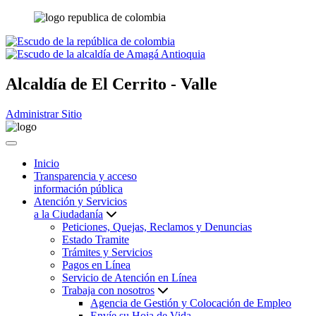
Alcaldía de
El Cerrito - Valle
Administrar Sitio
Inicio
Transparencia y acceso
información pública
Atención y Servicios
a la Ciudadanía
Peticiones, Quejas, Reclamos y Denuncias
Estado Tramite
Trámites y Servicios
Pagos en Línea
Servicio de Atención en Línea
Trabaja con nosotros
Agencia de Gestión y Colocación de Empleo
Envíe su Hoja de Vida