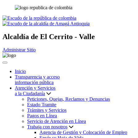
Alcaldía de
El Cerrito - Valle
Administrar Sitio
Inicio
Transparencia y acceso
información pública
Atención y Servicios
a la Ciudadanía
Peticiones, Quejas, Reclamos y Denuncias
Estado Tramite
Trámites y Servicios
Pagos en Línea
Servicio de Atención en Línea
Trabaja con nosotros
Agencia de Gestión y Colocación de Empleo
Envíe su Hoja de Vida