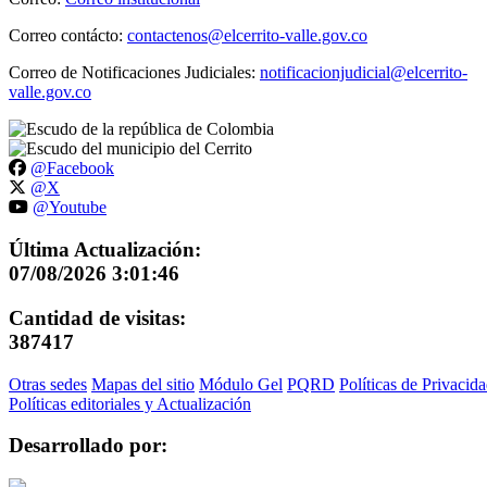
Correo contácto:
contactenos@elcerrito-valle.gov.co
Correo de Notificaciones Judiciales:
notificacionjudicial@elcerrito-
valle.gov.co
@Facebook
@X
@Youtube
Última Actualización:
07/08/2026 3:01:46
Cantidad de visitas:
387417
Otras sedes
Mapas del sitio
Módulo Gel
PQRD
Políticas de Privacid
Políticas editoriales y Actualización
Desarrollado por: