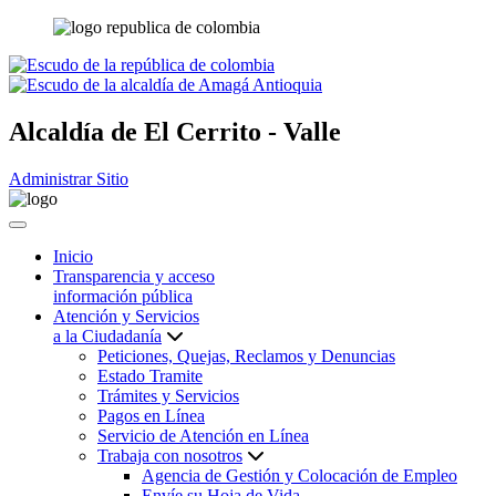
Alcaldía de
El Cerrito - Valle
Administrar Sitio
Inicio
Transparencia y acceso
información pública
Atención y Servicios
a la Ciudadanía
Peticiones, Quejas, Reclamos y Denuncias
Estado Tramite
Trámites y Servicios
Pagos en Línea
Servicio de Atención en Línea
Trabaja con nosotros
Agencia de Gestión y Colocación de Empleo
Envíe su Hoja de Vida